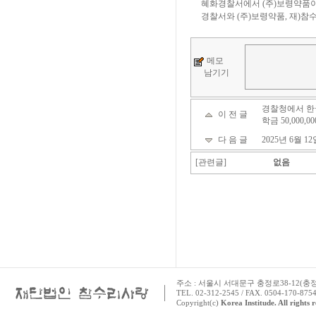
혜화경찰서에서 (주)보령약품이 
경찰서와 (주)보령약품, 재)참
메모
남기기
경찰청에서 한
이 전 글
학금 50,000
다 음 글
2025년 6월 
[관련글]
없음
주소 : 서울시 서대문구 충정로38-12(충정로 
TEL. 02-312-2545 / FAX. 0504-170-8754
Copyright(c)
Korea Institude. All rights 